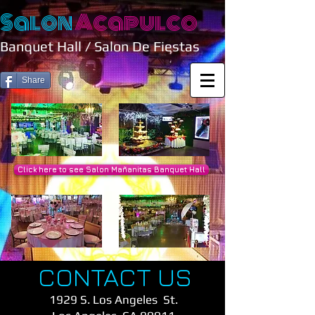
Salon
Acapulco
Banquet Hall / Salon De Fiestas
Share
Click here to see Salon Mañanitas Banquet Hall
CONTACT US
1929 S. Los Angeles St.