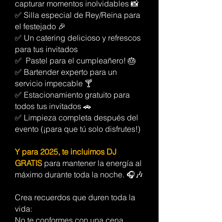
capturar momentos inolvidables 📸
✅ Silla especial de Rey/Reina para
el festejado 🎉
✅ Un catering delicioso y refrescos
para tus invitados
✅ Pastel para el cumpleañero! 🎂
✅ Bartender experto para un
servicio impecable 🍸
✅ Estacionamiento gratuito para
todos tus invitados 🚗
✅ Limpieza completa después del
evento (¡para que tú solo disfrutes!)
Y para 2025, te incluimos DJ
GRATIS
para mantener la energía al
máximo durante toda la noche. 🎧🎶
Crea recuerdos que duren toda la
vida:
No te conformes con una cena