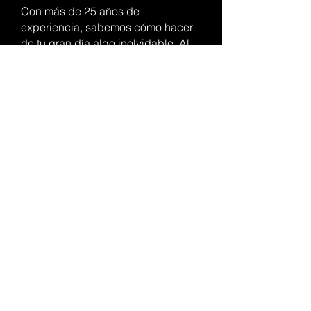
Con más de 25 años de
experiencia, sabemos cómo hacer
de tu gran día algo inolvidable. Al
reservar con nosotros, tendrás la
oportunidad de sentarte con
Jessica, nuestra planificadora de
eventos con calificación 5 estrellas
en Google, ¡completamente gratis!
¿Más beneficios?
Si el salón está disponible un día
antes de tu evento, te damos
acceso para que puedas montar tu
decoración—sin costo alguno.
Reserva cualquier paquete de
Sábado con DJ, meseros y catering
(con vajilla), y te regalamos nuestro
espectacular show de robots LED Y
extendemos tu evento hasta las 2