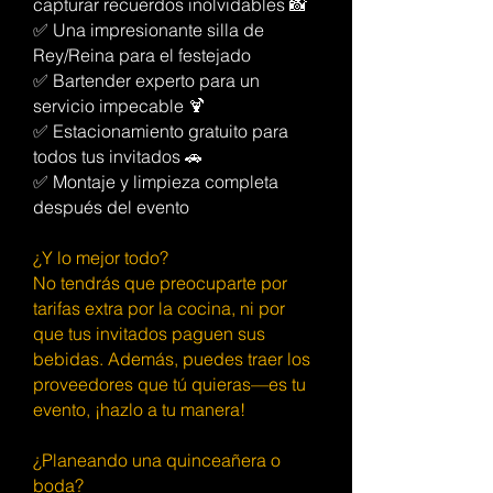
capturar recuerdos inolvidables 📸
✅ Una impresionante silla de
Rey/Reina para el festejado
✅ Bartender experto para un
servicio impecable 🍹
✅ Estacionamiento gratuito para
todos tus invitados 🚗
✅ Montaje y limpieza completa
después del evento
¿Y lo mejor todo?
No tendrás que preocuparte por
tarifas extra por la cocina, ni por
que tus invitados paguen sus
bebidas. Además, puedes traer los
proveedores que tú quieras—es tu
evento, ¡hazlo a tu manera!
¿Planeando una quinceañera o
boda?