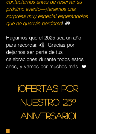
contactarnos antes de reservar su
próximo evento—¡tenemos una
sorpresa muy especial esperándolos
que no querrán perderse
! 🎁
Hagamos que el 2025 sea un año
para recordar. 💃🍾 ¡Gracias por
dejarnos ser parte de tus
celebraciones durante todos estos
años, y vamos por muchos más! ❤️
¡Ofertas por
nuestro 25º
aniversario!